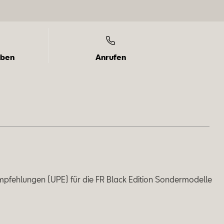
iben
Anrufen
mpfehlungen (UPE) für die FR Black Edition Sondermodelle
gel­schmidt
fs­be­ra­te­rin