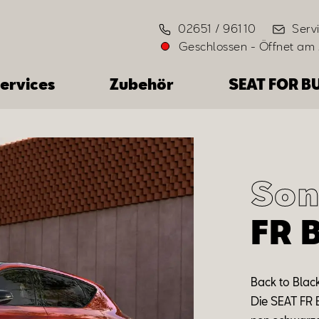
02651 / 96110
Serv
Geschlossen
-
Öffnet am
ervices
Zubehör
SEAT FOR B
Son
FR 
Back
to
Blac
Die SEAT FR 