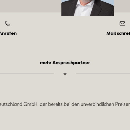
Anrufen
Mail schre
mehr Ansprechpartner
Grit
eutschland GmbH, der bereits bei den unverbindlichen Preise
Na­
Ver­kau