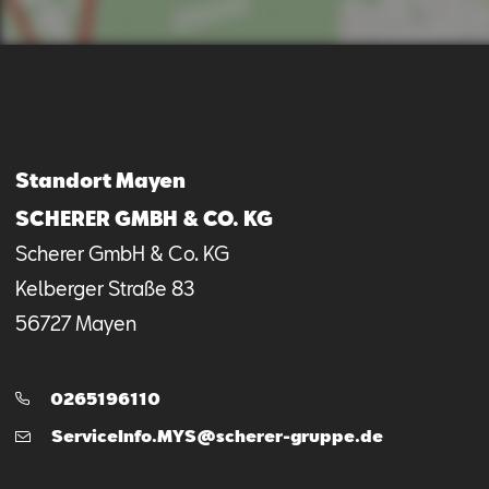
Standort Mayen
SCHERER GMBH & CO. KG
Scherer GmbH & Co. KG
Kelberger Straße
83
56727
Mayen
Telefon:
0265196110
E-
ServiceInfo.MYS@scherer-gruppe.de
Mail