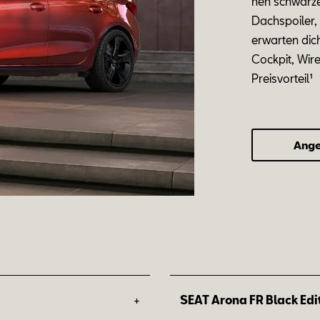
nen
schwar
z
Dach
spoi
ler
er
war
ten dic
Cock
pit, Wir
Preis­vor­teil¹
Ange
+
SEAT Arona FR Black Edi