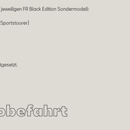
 jeweiligen FR Black Edition Sondermodell:
 Sportstourer)
Anrufen
Mail schre
tgesetzt.
robefahrt