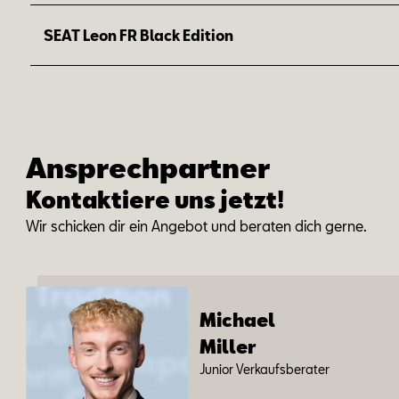
1
Preisvorteil: 1.500 €
SEAT Leon FR Black Edition
Dein Upgrade zur Serienausstattung des Ibiza FR:
1
Preisvorteil: 2.290 €
Dein Upgrade zur Serienausstattung des Leon FR:
Ansprechpartner
Kontaktiere uns jetzt!
Wir schi­cken dir ein An­ge­bot und be­ra­ten dich ger­ne.
Mi­cha­el
Mil­ler
Ju­ni­or Ver­kaufs­be­ra­ter