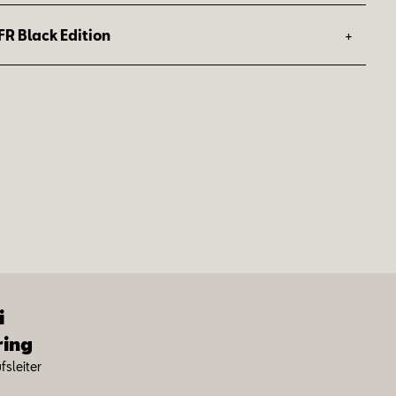
+
FR Black Edition
ausstattung des Arona FR:
ausstattung des Leon Sportstourer FR:
i
ring
s­lei­ter