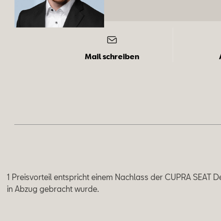
Mail schreiben
Rou­ven
1 Preisvorteil entspricht einem Nachlass der CUPRA SEAT D
Geis
in Abzug gebracht wurde.
Ver­kaufs­be­ra­ter