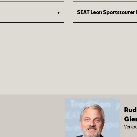
1
Preisvorteil: 1.900 €
+
SEAT Leon Sportstourer 
Dein Upgrade zur Serien
1
Preisvorteil: 2.290 €
Dein Upgrade zur Serien
Rud
Gie­
Ver­kauf