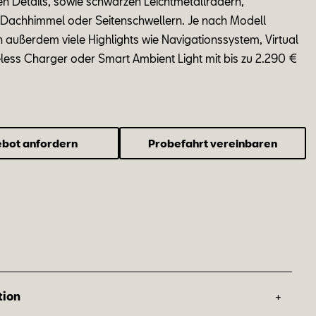
en De
tails
,
so
wie schwar
zen Leicht
me
tall
rä
dern,
, Dach
him
mel oder Sei
ten
schwel
lern. Je nach Mo
dell
h au
ßer
dem
vie­le
High
lights wie Na
vi
ga
ti
ons
sys
tem, Vir
tu
al
e
less Char
ger oder Smart Am
bi
ent Light mit bis zu 2.290 €
bot anfordern
Probefahrt vereinbaren
+
tion