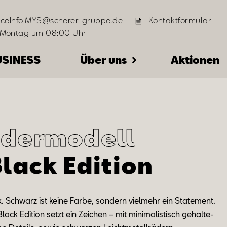
iceInfo.MYS@scherer-gruppe.de
Kontaktformular
 Montag um 08:00 Uhr
USINESS
Über uns
Aktionen
dermodell
Black Edition
k
.
Schwarz ist kei­ne Far­be
,
s
on­dern
viel­mehr
ein State­ment.
Black Edi
ti
on setzt ein Zei
chen – mit m
in­i­ma­lis­tisch
ge­hal­te­